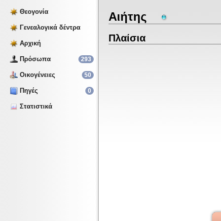
Αρχική
Θεογονία
Αιήτης
Πρόσωπα
Γενεαλογικά δέντρα
293
Πλαίσια
Οικογένειες
Αρχική
50
Πηγές
Πρόσωπα
293
0
Στατιστικά
Οικογένειες
50
Πηγές
0
Στατιστικά