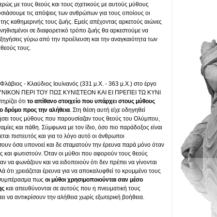
ρώς με τους θεούς και τους σχετικούς με αυτούς μύθους
υσιάσουμε τις απόψεις των ανθρώπων για τους οποίους οι
της καθημερινής τους ζωής. Εμείς απέχοντας αρκετούς αιώνες
υνηθισμένοι σε διαφορετικό τρόπο ζωής θα αρκεστούμε να
εξηγήσεις γύρω από την προέλευση και την αναγκαιότητα των
θεούς τους.
άβιος - Κλαύδιος Ιουλιανός (331 μ.Χ. - 363 μ.Χ.) στο έργο
ΝΙΚΟΝ ΠΕΡΙ ΤΟΥ ΠΩΣ ΚΥΝΙΣΤΕΟΝ ΚΑΙ ΕΙ ΠΡΕΠΕΙ ΤΩ ΚΥΝΙ
ρίζει ότι
το απίθανο στοιχείο που υπάρχει στους μύθους
 το δρόμο προς την αλήθεια
. Στη θέση αυτή είχε οδηγηθεί
ήσει τους μύθους που παρουσίαζαν τους θεούς του Ολύμπου,
μίες και πάθη. Σύμφωνα με τον ίδιο, όσο πιο παράδοξος είναι
εται πιστευτός και για το λόγο αυτό οι άνθρωποι
ουν όσα υπονοεί και δε σταματούν την έρευνα παρά μόνο όταν
υς και φωτιστούν. Όταν οι μύθοι που αφορούν τους θεούς
σαν να φωνάζουν και να ειδοποιούν ότι δεν πρέπει να γίνονται
λά ότι χρειάζεται έρευνα για να αποκαλυφθεί το κρυμμένο τους
ο συμπέρασμα πως
οι μύθοι χρησιμοποιούνται σαν μέσο
ης
και απευθύνονται σε αυτούς που η πνευματική τους
πει να αντικρίσουν την αλήθεια χωρίς εξωτερική βοήθεια.