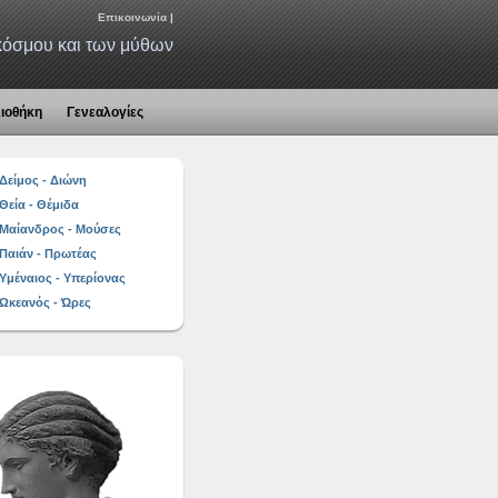
Επικοινωνία
|
 κόσμου και των μύθων
λιοθήκη
Γενεαλογίες
Δείμος - Διώνη
Θεία - Θέμιδα
Μαίανδρος - Μούσες
Παιάν - Πρωτέας
Υμέναιος - Υπερίονας
Ωκεανός - Ώρες