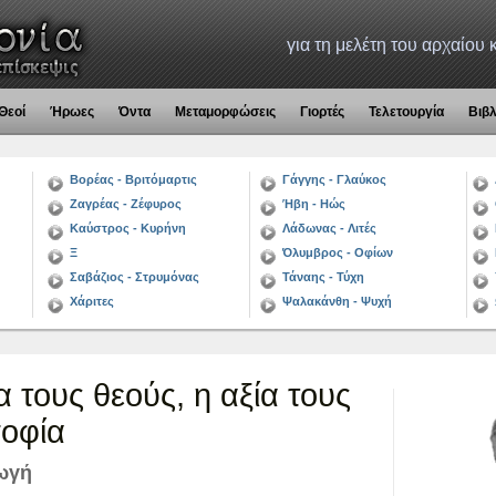
για τη μελέτη του αρχαίου
Θεοί
Ήρωες
Όντα
Μεταμορφώσεις
Γιορτές
Τελετουργία
Βιβ
Βορέας - Βριτόμαρτις
Γάγγης - Γλαύκος
Ζαγρέας - Ζέφυρος
Ήβη - Ηώς
Καύστρος - Κυρήνη
Λάδωνας - Λιτές
Ξ
Όλυμβρος - Οφίων
Σαβάζιος - Στρυμόνας
Τάναης - Τύχη
Χάριτες
Ψαλακάνθη - Ψυχή
α τους θεούς, η αξία τους
σοφία
γωγή