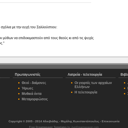
 σχόλια με την ευχή του Σαλλούστιου:
των μύθων να επιδοκιμαστούν από τους θεούς κι από τις ψυχές
ς."
Πρωταγωνιστές
Λατρεία - τελετουργία
Βιβλ
Θεοί - δαίμονες
Οι γιορτές των αρχαίων
Ελλήνων
Ήρωες
Η τελετουργία
Μυθικά όντα
Μεταμορφώσεις
Copyright © 2005 - 2014 Αλκιβιάδης - Μιχάλης Κωνσταντόπουλος -
Επικοινωνία
Free Dreamweaver Templates
by JustDreamweaver.com