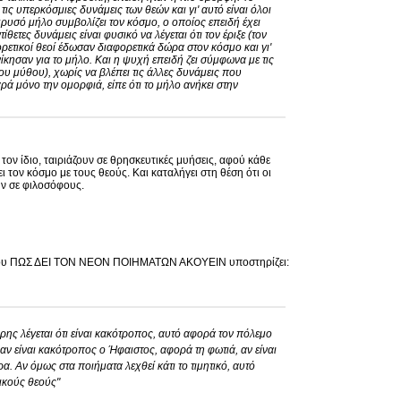
ις υπερκόσμιες δυνάμεις των θεών και γι' αυτό είναι όλοι
ρυσό μήλο συμβολίζει τον κόσμο, ο οποίος επειδή έχει
θετες δυνάμεις είναι φυσικό να λέγεται ότι τον έριξε (τον
ρετικοί θεοί έδωσαν διαφορετικά δώρα στον κόσμο και γι'
νίκησαν για το μήλο. Και η ψυχή επειδή ζει σύμφωνα με τις
του μύθου), χωρίς να βλέπει τις άλλες δυνάμεις που
ά μόνο την ομορφιά, είπε ότι το μήλο ανήκει στην
τον ίδιο, ταιριάζουν σε θρησκευτικές μυήσεις, αφού κάθε
ι τον κόσμο με τους θεούς. Και καταλήγει στη θέση ότι οι
υν σε φιλοσόφους.
του ΠΩΣ ΔΕΙ ΤΟΝ ΝΕΟΝ ΠΟΙΗΜΑΤΩΝ ΑΚΟΥΕΙΝ υποστηρίζει:
ρης λέγεται ότι είναι κακότροπος, αυτό αφορά τον πόλεμο
ς αν είναι κακότροπος ο Ήφαιστος, αφορά τη φωτιά, αν είναι
α. Αν όμως στα ποιήματα λεχθεί κάτι το τιμητικό, αυτό
ικούς θεούς"