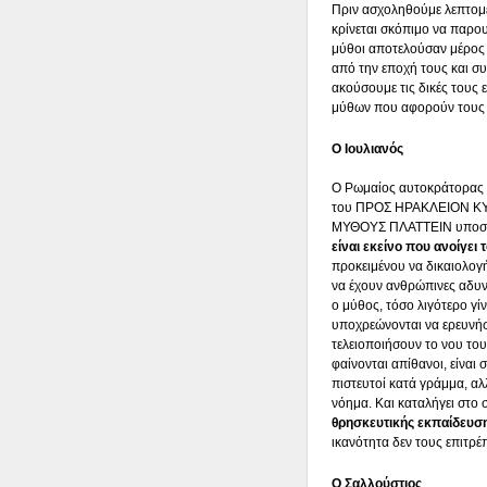
Πριν ασχοληθούμε λεπτομε
κρίνεται σκόπιμο να παρο
μύθοι αποτελούσαν μέρος 
από την εποχή τους και σ
ακούσουμε τις δικές τους 
μύθων που αφορούν τους 
Ο Ιουλιανός
Ο Ρωμαίος αυτοκράτορας Φλ
του ΠΡΟΣ ΗΡΑΚΛΕΙΟΝ ΚΥ
ΜΥΘΟΥΣ ΠΛΑΤΤΕΙΝ υποστη
είναι εκείνο που ανοίγει
προκειμένου να δικαιολογ
να έχουν ανθρώπινες αδυνα
ο μύθος, τόσο λιγότερο γίν
υποχρεώνονται να ερευνήσ
τελειοποιήσουν το νου το
φαίνονται απίθανοι, είναι 
πιστευτοί κατά γράμμα, αλ
νόημα. Και καταλήγει στ
θρησκευτικής εκπαίδευσ
ικανότητα δεν τους επιτρέ
Ο Σαλλούστιος