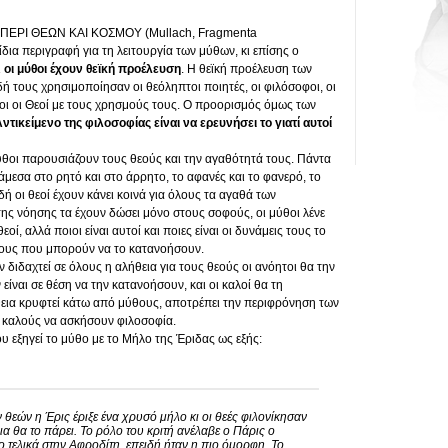
υ ΠΕΡΙ ΘΕΩΝ ΚΑΙ ΚΟΣΜΟΥ (Mullach, Fragmenta
ίδια περιγραφή για τη λειτουργία των μύθων, κι επίσης ο
ι
οι μύθοι έχουν θεϊκή προέλευση
. Η θεϊκή προέλευση των
ή τους χρησιμοποίησαν οι θεόληπτοι ποιητές, οι φιλόσοφοι, οι
διοι οι Θεοί με τους χρησμούς τους. Ο προορισμός όμως των
ντικείμενο της φιλοσοφίας είναι να ερευνήσει το γιατί αυτοί
 μύθοι παρουσιάζουν τους θεούς και την αγαθότητά τους. Πάντα
μεσα στο ρητό και στο άρρητο, το αφανές και το φανερό, το
δή οι θεοί έχουν κάνει κοινά για όλους τα αγαθά των
ης νόησης τα έχουν δώσει μόνο στους σοφούς, οι μύθοι λένε
οί, αλλά ποιοι είναι αυτοί και ποιες είναι οι δυνάμεις τους το
νους που μπορούν να το κατανοήσουν.
 διδαχτεί σε όλους η αλήθεια για τους θεούς οι ανόητοι θα την
είναι σε θέση να την κατανοήσουν, και οι καλοί θα τη
εια κρυφτεί κάτω από μύθους, αποτρέπει την περιφρόνηση των
ς καλούς να ασκήσουν φιλοσοφία.
υ εξηγεί το μύθο με το Μήλο της Έριδας ως εξής:
 θεών η Έρις έριξε ένα χρυσό μήλο κι οι θεές φιλονίκησαν
οια θα το πάρει. Το ρόλο του κριτή ανέλαβε ο Πάρις ο
 τελικά στην Αφροδίτη, επειδή ήταν η πιο όμορφη. Το