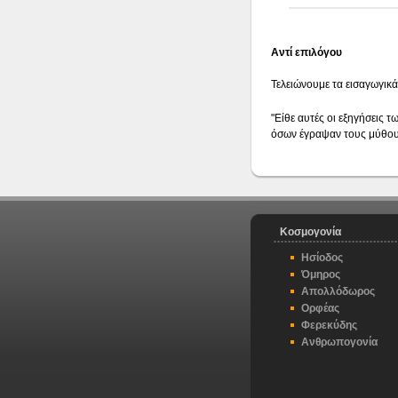
Αντί επιλόγου
Τελειώνουμε τα εισαγωγικά
"Είθε αυτές οι εξηγήσεις 
όσων έγραψαν τους μύθου
Κοσμογονία
Ησίοδος
Όμηρος
Απολλόδωρος
Ορφέας
Φερεκύδης
Ανθρωπογονία