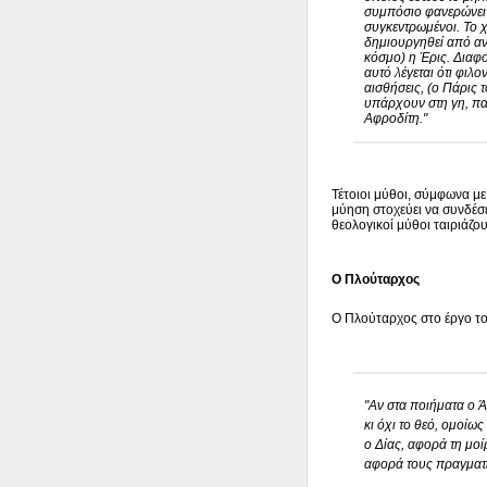
συμπόσιο φανερώνει τ
συγκεντρωμένοι. Το χ
δημιουργηθεί από αντί
κόσμο) η Έρις. Διαφο
αυτό λέγεται ότι φιλο
αισθήσεις, (ο Πάρις 
υπάρχουν στη γη, παρ
Αφροδίτη."
Τέτοιοι μύθοι, σύμφωνα με 
μύηση στοχεύει να συνδέσε
θεολογικοί μύθοι ταιριάζο
Ο Πλούταρχος
Ο Πλούταρχος στο έργο 
"Αν στα ποιήματα ο Ά
κι όχι το θεό, ομοίω
ο Δίας, αφορά τη μοίρ
αφορά τους πραγματ