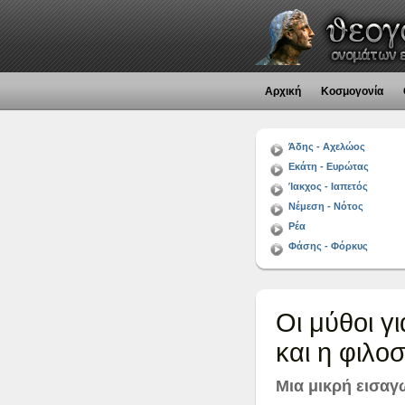
Αρχική
Κοσμογονία
Άδης - Αχελώος
Εκάτη - Ευρώτας
Ίακχος - Ιαπετός
Νέμεση - Νότος
Ρέα
Φάσης - Φόρκυς
Οι μύθοι γι
και η φιλο
Μια μικρή εισα