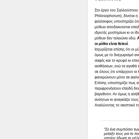
Στο έργο του Σαλλούστιο
Philosophorum), δίνεται η 
φιλόσοφος υποστηρίζει ότ
μύθων αποδεικνύεται επειδ
ιδρυτές μυστηρίων κι οι ί
μύθων δεν τελειώνει εδώ.
Α
οι μύθοι είναι θεϊκοί
.
Ισχυρίζεται επίσης ότι οι
όμως με το διαχωρισμό ανά
σαφές και το κρυφό κι επει
αισθήσεων, ενώ τα αγαθά τ
σε όλους ότι υπάρχουν οι θε
φανερώνουν μόνο σε εκεί
Επίσης υποστηρίζει πως αν
περιφρονήσουν επειδή δεν 
βαρεθούν. Αν όμως η αλήθ
ανόητων κι αναγκάζει του
Αναλύοντας το σκεπτικό το
"Σε ένα συμπόσιο των
μεταξύ τους για το π
οποίος έδωσε το μήλο